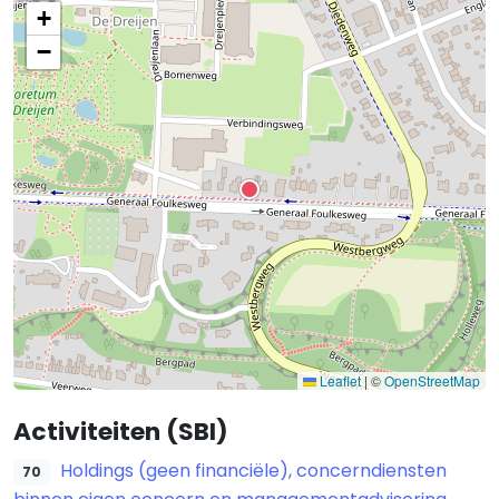
+
−
Leaflet
|
©
OpenStreetMap
Activiteiten (SBI)
Holdings (geen financiële), concerndiensten
70