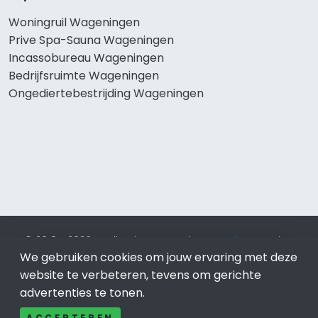
Woningruil Wageningen
Prive Spa-Sauna Wageningen
Incassobureau Wageningen
Bedrijfsruimte Wageningen
Ongediertebestrijding Wageningen
© 2019 - 2026 Realisatie en SEO door
SEO-bureau
Lion
We gebruiken cookies om jouw ervaring met deze
Internet. Betaal alleen voor bewezen resultaten?
SEO
optimalisatie No Cure No Pay
.
Wageningen
is onderdeel van
website te verbeteren, tevens om gerichte
Lion Internet.
advertenties te tonen.
Beeldcredits
ACCEPTEREN