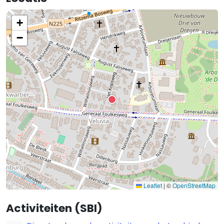
+
−
Leaflet
|
©
OpenStreetMap
Activiteiten (SBI)