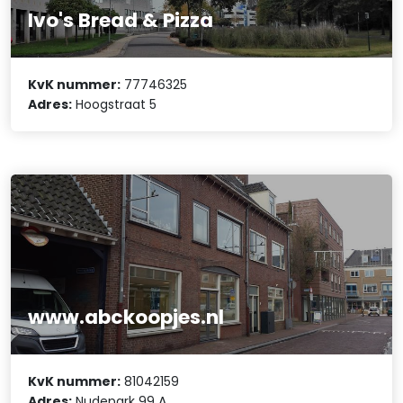
Ivo's Bread & Pizza
KvK nummer:
77746325
Adres:
Hoogstraat 5
www.abckoopjes.nl
KvK nummer:
81042159
Adres:
Nudepark 99 A