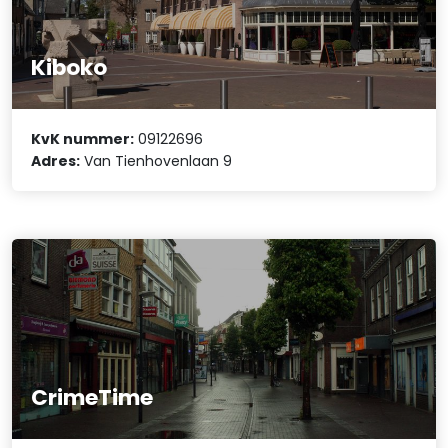
Kiboko
KvK nummer:
09122696
Adres:
Van Tienhovenlaan 9
CrimeTime