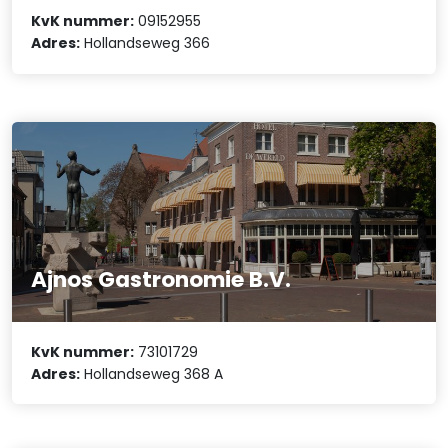
KvK nummer:
09152955
Adres:
Hollandseweg 366
Ajnos Gastronomie B.V.
KvK nummer:
73101729
Adres:
Hollandseweg 368 A