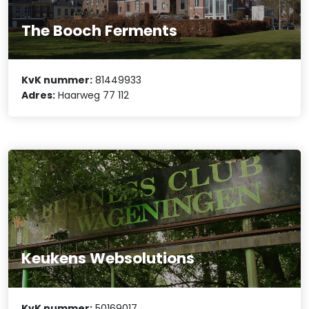
The Booch Ferments
KvK nummer:
81449933
Adres:
Haarweg 77 112
Keukens Websolutions
KvK nummer:
50169017