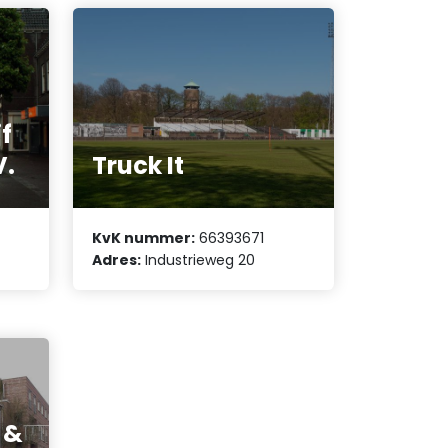
f
V.
Truck It
KvK nummer:
66393671
Adres:
Industrieweg 20
 &