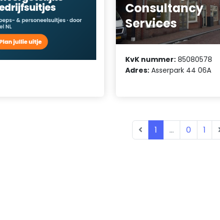
Consultancy
Services
KvK nummer:
85080578
Adres:
Asserpark 44 06A
1
...
0
1