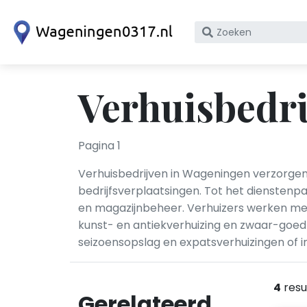
Zoek
op
bedrijfsnaam
of
Verhuisbedri
KvK
nummer
Pagina 1
Verhuisbedrijven in Wageningen verzorgen 
bedrijfsverplaatsingen. Tot het diensten
en magazijnbeheer. Verhuizers werken met 
kunst- en antiekverhuizing en zwaar-goed
seizoensopslag en expatsverhuizingen of in
4
resu
Gerelateerd