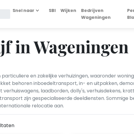
Snel naar
SBI
Wijken
Bedrijven
Pe
Wageningen
Bl
jf in Wageningen
particuliere en zakelijke verhuizingen, waaronder wonin
pakket behoren inboedeltransport, in- en uitpakken, de
verhuiswagens, laadborden, dolly's, verhuisdekens, kratt
transport zijn gespecialiseerde deeldiensten. Sommige b
ternationale relocatie aan.
ltaten