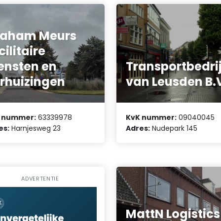
raham Meurs
cilitaire
ensten en
Transportbedrij
rhuizingen
van Leusden B.
 nummer:
63339978
KvK nummer:
09040045
es:
Harnjesweg 23
Adres:
Nudepark 145
ADVERTENTIE
MattN Logistics