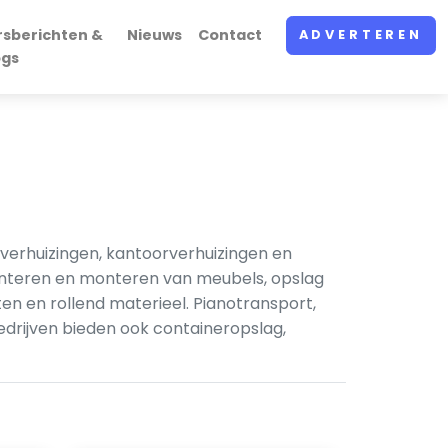
rsberichten &
Nieuws
Contact
ADVERTEREN
ogs
gverhuizingen, kantoorverhuizingen en
monteren en monteren van meubels, opslag
en en rollend materieel. Pianotransport,
edrijven bieden ook containeropslag,