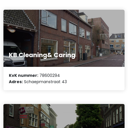
KB Cleaning& Caring
KvK nummer:
78600294
Adres:
Schaepmanstraat 43