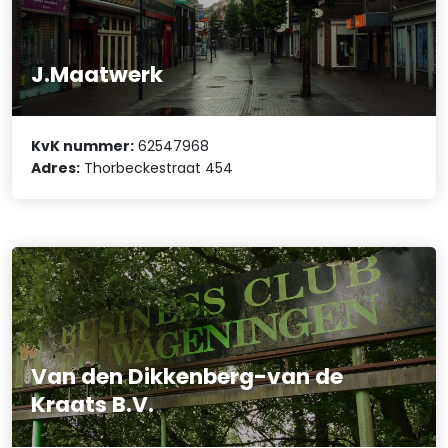
J.Maatwerk
KvK nummer:
62547968
Adres:
Thorbeckestraat 454
Van den Dikkenberg-van de
Kraats B.V.