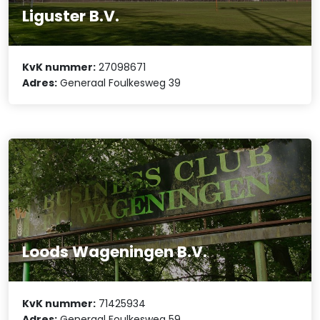
Liguster B.V.
KvK nummer:
27098671
Adres:
Generaal Foulkesweg 39
Loods Wageningen B.V.
KvK nummer:
71425934
Adres:
Generaal Foulkesweg 59