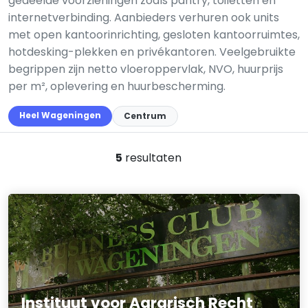
gedeelde voorzieningen zoals pantry, toiletten en
internetverbinding. Aanbieders verhuren ook units
met open kantoorinrichting, gesloten kantoorruimtes,
hotdesking-plekken en privékantoren. Veelgebruikte
begrippen zijn netto vloeroppervlak, NVO, huurprijs
per m², oplevering en huurbescherming.
Heel Wageningen
Centrum
5
resultaten
Instituut voor Agrarisch Recht