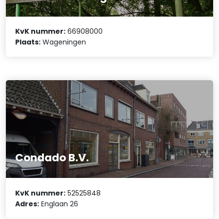
KvK nummer:
66908000
Plaats:
Wageningen
Condado B.V.
KvK nummer:
52525848
Adres:
Englaan 26