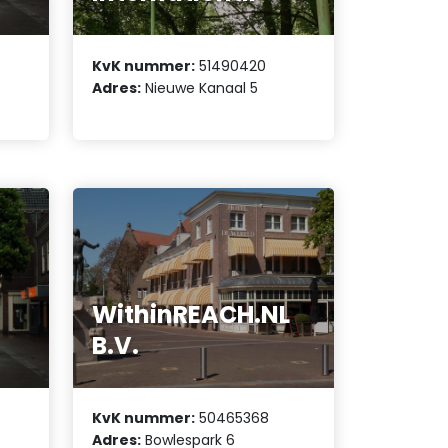
KvK nummer:
51490420
Adres:
Nieuwe Kanaal 5
WithinREACH.NL
B.V.
KvK nummer:
50465368
Adres:
Bowlespark 6