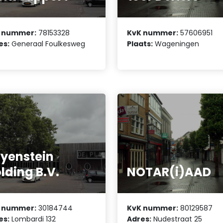
 nummer:
78153328
KvK nummer:
57606951
es:
Generaal Foulkesweg
Plaats:
Wageningen
yenstein
lding B.V.
NOTAR(i)AAD
 nummer:
30184744
KvK nummer:
80129587
es:
Lombardi 132
Adres:
Nudestraat 25