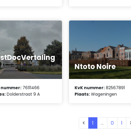
stDocVertaling
n
Ntoto Noire
 nummer:
76111466
KvK nummer:
82567891
es:
Dolderstraat 9 A
Plaats:
Wageningen
1
...
0
1