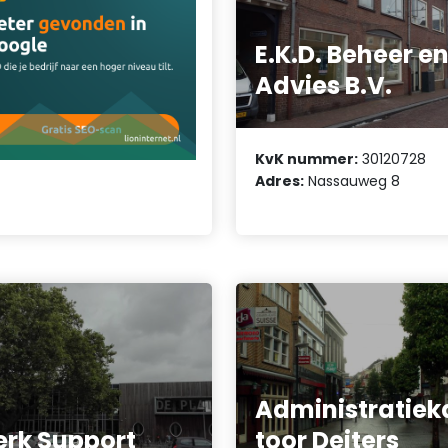
E.K.D. Beheer e
Advies B.V.
KvK nummer:
30120728
Adres:
Nassauweg 8
Administratiek
erk Support
toor Deiters