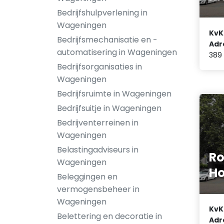
Bedrijfshulpverlening in
Wageningen
KvK
Bedrijfsmechanisatie en -
Adr
automatisering in Wageningen
389
Bedrijfsorganisaties in
Wageningen
Bedrijfsruimte in Wageningen
Bedrijfsuitje in Wageningen
Bedrijventerreinen in
Wageningen
Belastingadviseurs in
Ro
Wageningen
Ho
Beleggingen en
vermogensbeheer in
Wageningen
KvK
Belettering en decoratie in
Adr