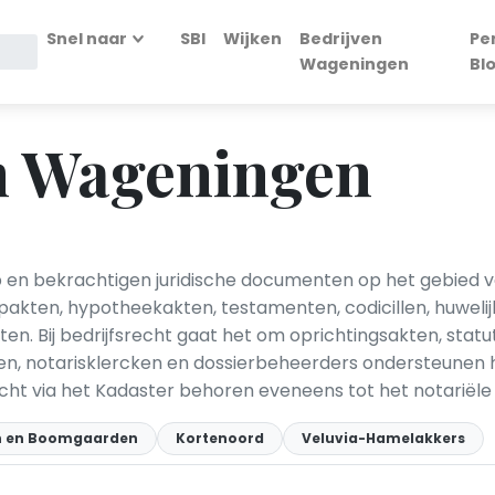
Snel naar
SBI
Wijken
Bedrijven
Pe
Wageningen
Bl
in Wageningen
p en bekrachtigen juridische documenten op het gebied 
pakten, hypotheekakten, testamenten, codicillen, huweli
n. Bij bedrijfsrecht gaat het om oprichtingsakten, st
n, notarisklercken en dossierbeheerders ondersteunen h
ht via het Kadaster behoren eveneens tot het notariële
n en Boomgaarden
Kortenoord
Veluvia-Hamelakkers