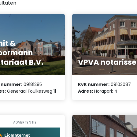
ultaten
it &
oormann
tariaat B.V.
VPVA notariss
 nummer:
09181285
KvK nummer:
09103087
es:
Generaal Foulkesweg 11
Adres:
Horapark 4
ADVERTENTIE