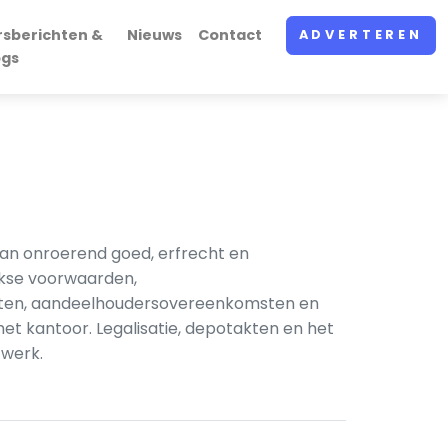
rsberichten &
Nieuws
Contact
ADVERTEREN
ogs
van onroerend goed, erfrecht en
jkse voorwaarden,
atuten, aandeelhoudersovereenkomsten en
et kantoor. Legalisatie, depotakten en het
 werk.