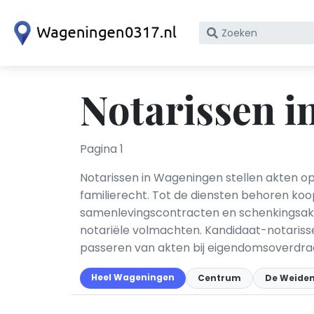
Zoek
op
bedrijfsnaam
of
Notarissen 
KvK
nummer
Pagina 1
Notarissen in Wageningen stellen akten o
familierecht. Tot de diensten behoren koo
samenlevingscontracten en schenkingsakte
notariële volmachten. Kandidaat-notarisse
passeren van akten bij eigendomsoverdrac
Heel Wageningen
Centrum
De Weide