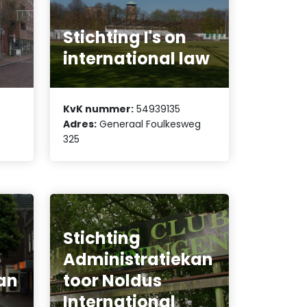
n
Stichting I's on
international law
KvK nummer:
54939135
Adres:
Generaal Foulkesweg
325
Stichting
Administratiekan
an
toor Noldus
International