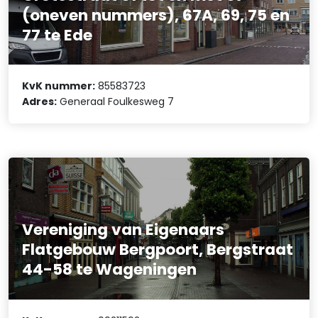
(oneven nummers), 67A, 69, 75 en
77 te Ede
KvK nummer:
85583723
Adres:
Generaal Foulkesweg 7
Vereniging van Eigenaars
Flatgebouw Bergpoort, Bergstraat
44-58 te Wageningen