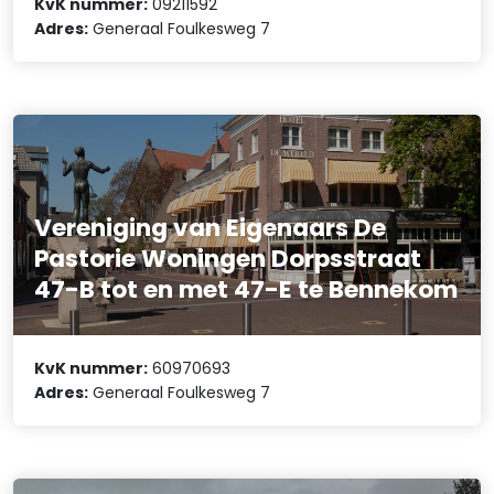
KvK nummer:
09211592
Adres:
Generaal Foulkesweg 7
Vereniging van Eigenaars De
Pastorie Woningen Dorpsstraat
47-B tot en met 47-E te Bennekom
KvK nummer:
60970693
Adres:
Generaal Foulkesweg 7