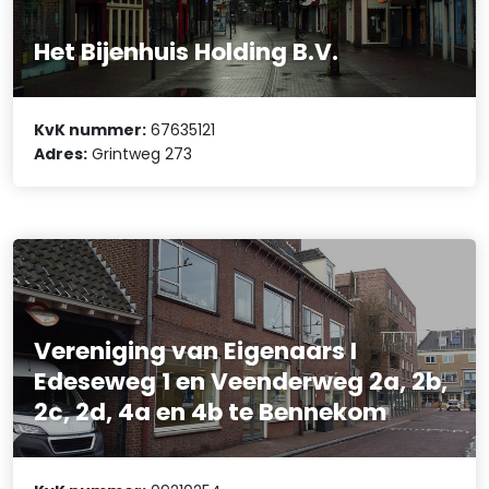
Het Bijenhuis Holding B.V.
KvK nummer:
67635121
Adres:
Grintweg 273
Vereniging van Eigenaars I
Edeseweg 1 en Veenderweg 2a, 2b,
2c, 2d, 4a en 4b te Bennekom