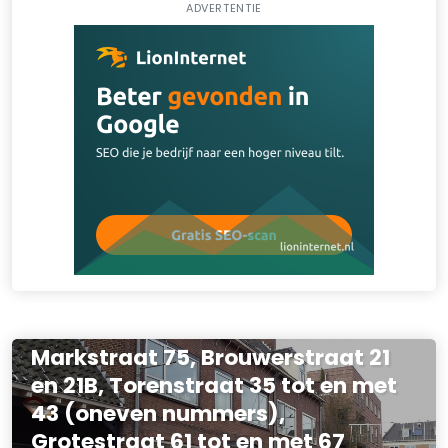
ADVERTENTIE
Vereniging van Eigenaars
commerciële ruimten aan de
Markstraat 75, Brouwerstraat 21
en 21B, Torenstraat 35 tot en met
43 (oneven nummers),
Grotestraat 61 tot en met 67