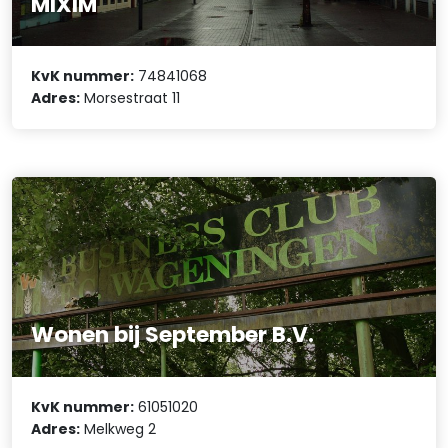
MIXIM
KvK nummer:
74841068
Adres:
Morsestraat 11
Wonen bij September B.V.
KvK nummer:
61051020
Adres:
Melkweg 2