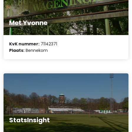
Met Yvonne
KvK nummer:
71142371
Plaats:
Bennekom
StatsInsight