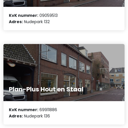
KvK nummer:
09059513
Adres:
Nudepark 132
Plan-Plus Hout en Staal
KvK nummer:
69911886
Adres:
Nudepark 136