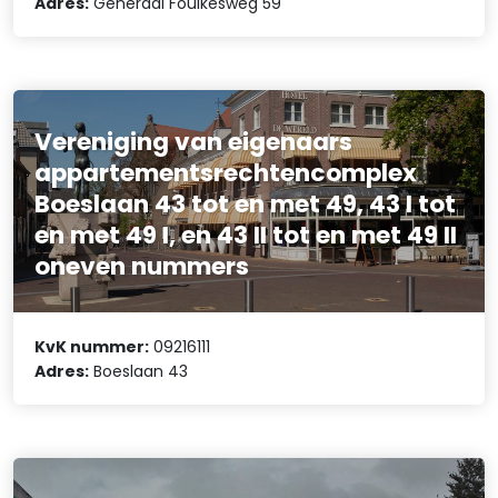
Adres:
Generaal Foulkesweg 59
Vereniging van eigenaars
appartementsrechtencomplex
Boeslaan 43 tot en met 49, 43 I tot
en met 49 I, en 43 II tot en met 49 II
oneven nummers
KvK nummer:
09216111
Adres:
Boeslaan 43