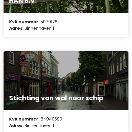
HAN B.V.
KvK nummer:
59701781
Adres:
Binnenhaven 1
Stichting van wal naar schip
KvK nummer:
84040580
Adres:
Binnenhaven 1