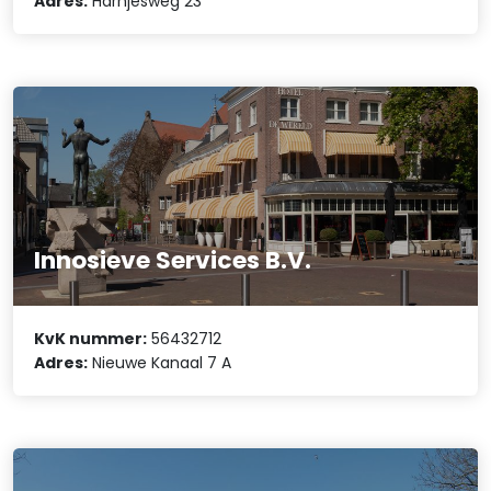
Adres:
Harnjesweg 23
Innosieve Services B.V.
KvK nummer:
56432712
Adres:
Nieuwe Kanaal 7 A