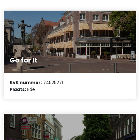
Go for It
KvK nummer:
74525271
Plaats:
Ede