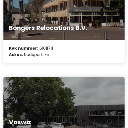
Bongers Relocations B.V.
KvK nummer:
61011711
Adres:
Nudepark 75
Voswiz