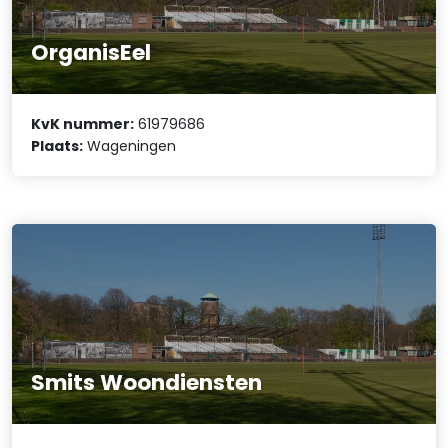
OrganisEel
KvK nummer:
61979686
Plaats:
Wageningen
Smits Woondiensten