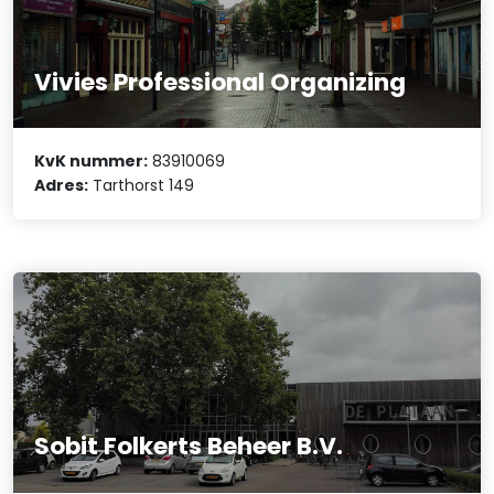
Vivies Professional Organizing
KvK nummer:
83910069
Adres:
Tarthorst 149
Sobit Folkerts Beheer B.V.