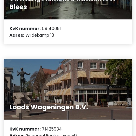
Blees
KvK nummer:
09140051
Adres:
Wildekamp 13
Loods Wageningen B.V.
KvK nummer:
71425934
Adres:
Generaal Foulkesweg 59