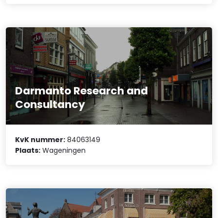
Darmanto Research and
Consultancy
KvK nummer:
84063149
Plaats:
Wageningen