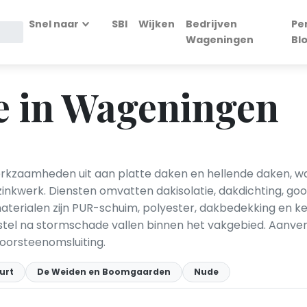
Snel naar
SBI
Wijken
Bedrijven
Pe
Wageningen
Bl
e in Wageningen
kzaamheden uit aan platte daken en hellende daken, wa
inkwerk. Diensten omvatten dakisolatie, dakdichting, goo
aterialen zijn PUR-schuim, polyester, dakbedekking en k
tel na stormschade vallen binnen het vakgebied. Aanv
oorsteenomsluiting.
urt
De Weiden en Boomgaarden
Nude