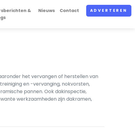
rsberichten &
Nieuws
Contact
ADVERTEREN
ogs
aronder het vervangen of herstellen van
treiniging en -vervanging, nokvorsten,
eramische pannen. Ook dakinspectie,
erwante werkzaamheden zijn dakramen,