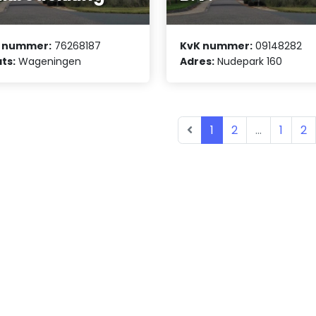
 nummer:
76268187
KvK nummer:
09148282
ts:
Wageningen
Adres:
Nudepark 160
1
2
...
1
2