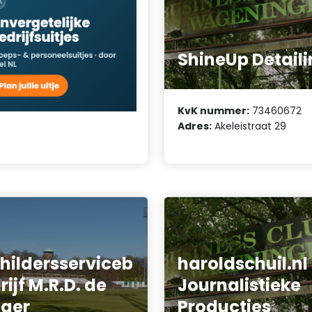
ShineUp Detail
KvK nummer:
73460672
Adres:
Akeleistraat 29
hildersserviceb
haroldschuil.nl
rijf M.R.D. de
Journalistieke
ger
Producties