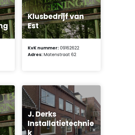
Klusbedrijf van
ing
Est
KvK nummer:
09162622
Adres:
Matenstraat 62
J. Derks
Installatietechnie
k