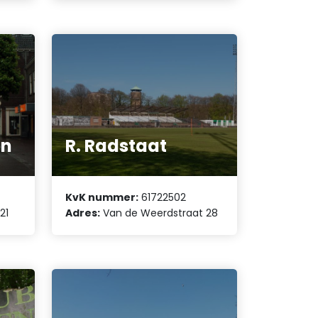
en
R. Radstaat
KvK nummer:
61722502
21
Adres:
Van de Weerdstraat 28