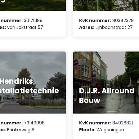
 nummer:
30175199
KvK nummer:
80342329
es:
van Eckstraat 57
Adres:
Lijnbaanstraat 27
 Hendriks
stallatietechnie
D.J.R. Allround
Bouw
 nummer:
73149098
KvK nummer:
84926821
es:
Brinkerweg 6
Plaats:
Wageningen