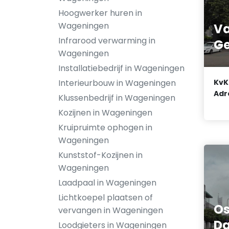
Hoogwerker huren in
Wageningen
V
Infrarood verwarming in
Ge
Wageningen
Installatiebedrijf in Wageningen
KvK
Interieurbouw in Wageningen
Adr
Klussenbedrijf in Wageningen
Kozijnen in Wageningen
Kruipruimte ophogen in
Wageningen
Kunststof-Kozijnen in
Wageningen
Laadpaal in Wageningen
Lichtkoepel plaatsen of
Os
vervangen in Wageningen
D
Loodgieters in Wageningen