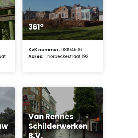
361°
KvK nummer:
08194506
aat
Adres:
Thorbeckestraat 192
Van Rennes
uw
Schilderwerken
B.V.