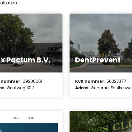
ultaten
x Pactum B.V.
DentPrevent
 nummer:
09206661
KvK nummer:
50323377
es:
Grintweg 307
Adres:
Generaal Foulkeswe
ADVERTENTIE