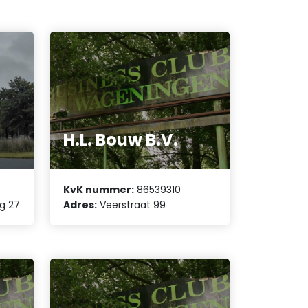
H.L. Bouw B.V.
KvK nummer:
86539310
g 27
Adres:
Veerstraat 99