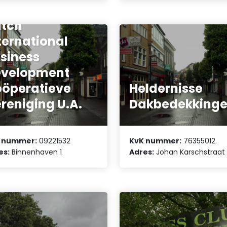
tch
ternational
siness
evelopment
öperatieve
Heldernisse
reniging U.A.
Dakbedekking
 nummer:
09221532
KvK nummer:
76355012
es:
Binnenhaven 1
Adres:
Johan Karschstraat 