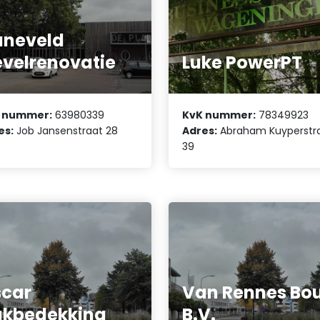
aneveld
velrenovatie
Luke PowerPT
 nummer:
63980339
KvK nummer:
78349923
es:
Job Jansenstraat 28
Adres:
Abraham Kuyperstr
39
car
Van Rennes Bo
akbedekking
B.V.