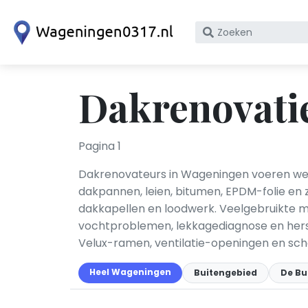
Zoek
op
bedrijfsnaam
of
Dakrenovati
KvK
nummer
Pagina 1
Dakrenovateurs in Wageningen voeren wer
dakpannen, leien, bitumen, EPDM-folie en z
dakkapellen en loodwerk. Veelgebruikte m
vochtproblemen, lekkagediagnose en hers
Velux-ramen, ventilatie-openingen en sch
Heel Wageningen
Buitengebied
De Bu