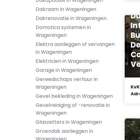
Dakopbouw in Wageningen
Dakraam in Wageningen
Du
Dakrenovatie in Wageningen
In
Domotica systemen in
Bu
Wageningen
D
Elektra aanleggen of vervangen
in Wageningen
Co
Elektricien in Wageningen
Ve
Garage in Wageningen
Gereedschaps verhuur in
Wageningen
KvK
Adr
Gevel bekleding in Wageningen
Gevelreiniging of -renovatie in
Wageningen
Glaszetters in Wageningen
Groendak aanleggen in
Wageningen