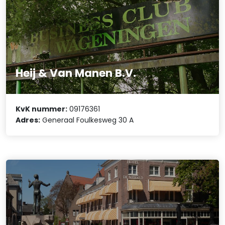
Heij & Van Manen B.V.
KvK nummer:
09176361
Adres:
Generaal Foulkesweg 30 A