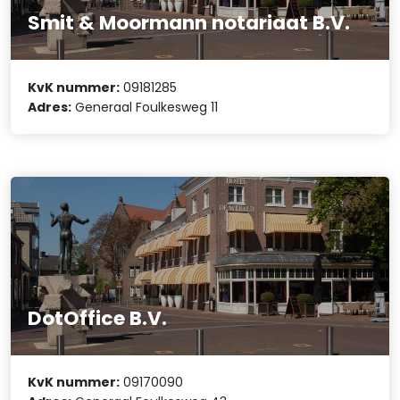
Smit & Moormann notariaat B.V.
KvK nummer:
09181285
Adres:
Generaal Foulkesweg 11
DotOffice B.V.
KvK nummer:
09170090