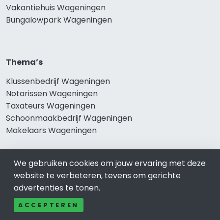
Vakantiehuis Wageningen
Bungalowpark Wageningen
Thema’s
Klussenbedrijf Wageningen
Notarissen Wageningen
Taxateurs Wageningen
Schoonmaakbedrijf Wageningen
Makelaars Wageningen
We gebruiken cookies om jouw ervaring met deze
Onze producten
website te verbeteren, tevens om gerichte
advertenties te tonen.
Keuken Wageningen
Vca Wageningen
ACCEPTEREN
Kledingwinkel Wageningen