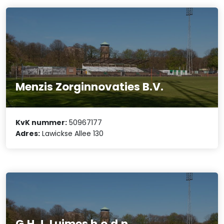
Menzis Zorginnovaties B.V.
KvK nummer:
50967177
Adres:
Lawickse Allee 130
G.H.J. Luimes h.o.d.n.