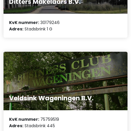
Ditters Makelaars B.V.
KvK nummer:
30179246
Adres:
Stadsbrink 1 G
Veldsink Wageningen B.V.
KvK nummer:
75759519
Adres:
Stadsbrink 445