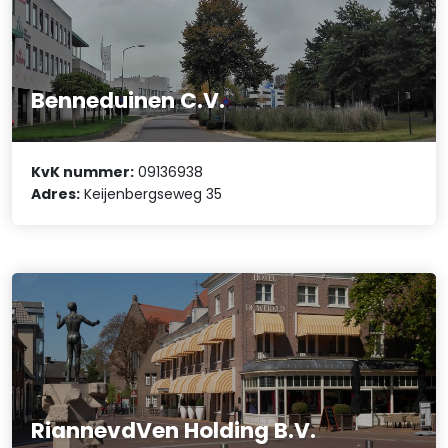
Benneduinen C.V.
KvK nummer:
09136938
Adres:
Keijenbergseweg 35
RiannevdVen Holding B.V.