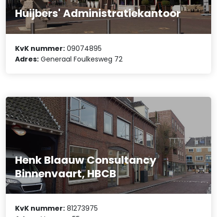
Huijbers' Administratiekantoor
KvK nummer:
09074895
Adres:
Generaal Foulkesweg 72
Henk Blaauw Consultancy
Binnenvaart, HBCB
KvK nummer:
81273975