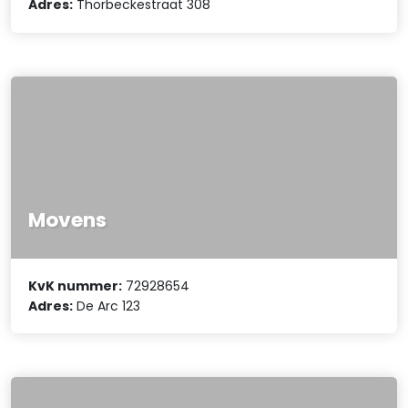
Adres:
Thorbeckestraat 308
Movens
KvK nummer:
72928654
Adres:
De Arc 123