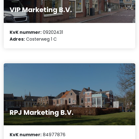
VIP Marketing B.V.
KvK nummer:
09202431
Adres:
Costerweg 1 C
RPJ Marketing B.V.
KvK nummer:
84977876