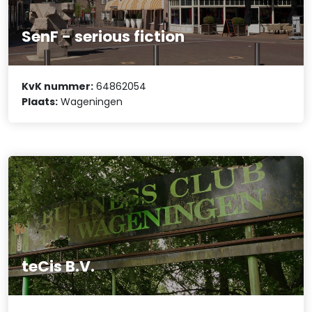
SenF - serious fiction
KvK nummer:
64862054
Plaats:
Wageningen
teCis B.V.