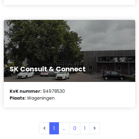
SK Consult & Connect
KvK nummer:
94978530
Plaats:
Wageningen
1
...
0
1