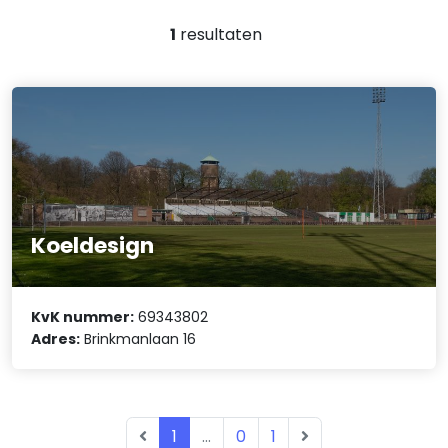
1
resultaten
Koeldesign
KvK nummer:
69343802
Adres:
Brinkmanlaan 16
1
...
0
1