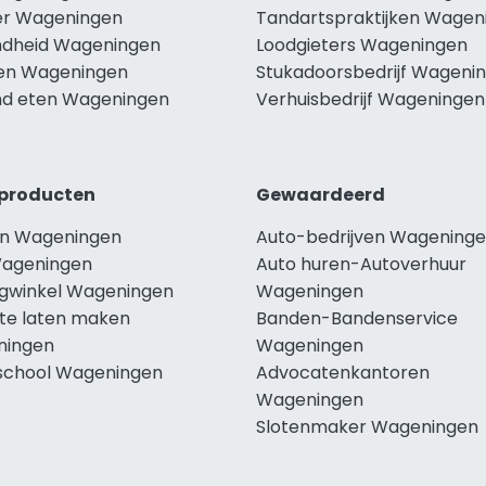
r Wageningen
Tandartspraktijken Wagen
dheid Wageningen
Loodgieters Wageningen
len Wageningen
Stukadoorsbedrijf Wageni
d eten Wageningen
Verhuisbedrijf Wageningen
producten
Gewaardeerd
n Wageningen
Auto-bedrijven Wagening
ageningen
Auto huren-Autoverhuur
ngwinkel Wageningen
Wageningen
te laten maken
Banden-Bandenservice
ningen
Wageningen
school Wageningen
Advocatenkantoren
Wageningen
Slotenmaker Wageningen