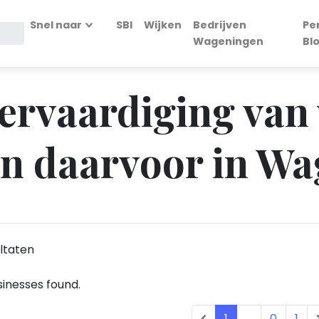
Snel naar
SBI
Wijken
Bedrijven
Pe
Wageningen
Bl
Vervaardiging van 
en daarvoor in W
ltaten
inesses found.
1
...
0
1