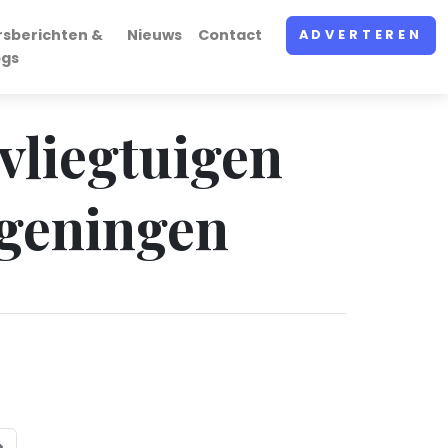
rsberichten &
Nieuws
Contact
ADVERTEREN
ogs
vliegtuigen
ageningen