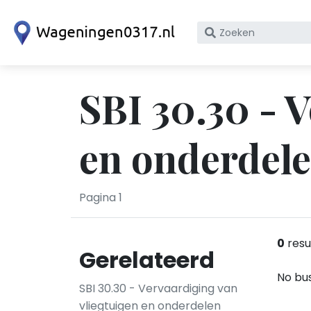
Zoek
op
bedrijfsnaam
of
SBI 30.30 - 
KvK
nummer
en onderdel
Pagina 1
0
resu
Gerelateerd
No bus
SBI 30.30 - Vervaardiging van
vliegtuigen en onderdelen