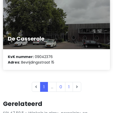
De Casserole
KvK nummer:
09042376
Adres:
Bevrijdingsstraat 15
1
...
0
1
Gerelateerd