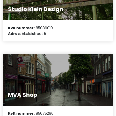
Studio Klein Design
KvK nummer:
85086010
Adres:
Akeleistraat 5
MVA Shop
KvK nummer:
85675296