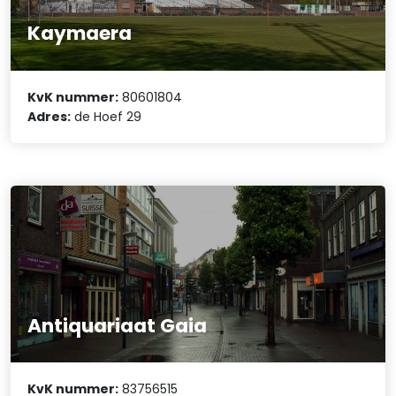
Kaymaera
KvK nummer:
80601804
Adres:
de Hoef 29
Antiquariaat Gaia
KvK nummer:
83756515