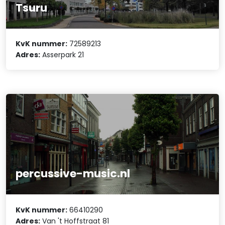
Tsuru
KvK nummer:
72589213
Adres:
Asserpark 21
percussive-music.nl
KvK nummer:
66410290
Adres:
Van 't Hoffstraat 81